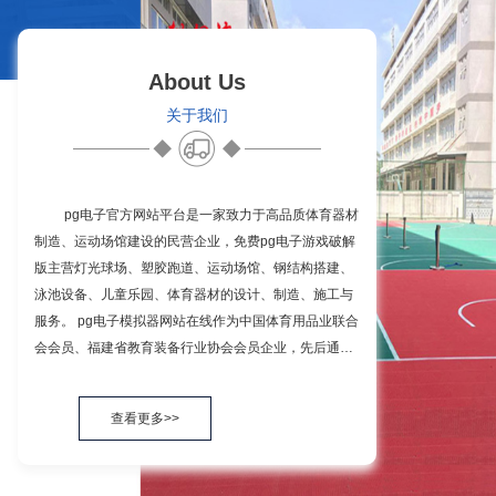
About Us
关于我们
pg电子官方网站平台是一家致力于高品质体育器材
制造、运动场馆建设的民营企业，免费pg电子游戏破解
版主营灯光球场、塑胶跑道、运动场馆、钢结构搭建、
泳池设备、儿童乐园、体育器材的设计、制造、施工与
服务。 pg电子模拟器网站在线作为中国体育用品业联合
会会员、福建省教育装备行业协会会员企业，先后通过
ISO9001：2008国际质量管理体系认证、ISO14001：
2004环境管理体系认证、OHSAS18001：2007职业健
查看更多>>
康安全管理体系认证，pg电子官方网站平台产品经过国
家运动健身产品质量监督检验认证，并由中国太平洋保
险公司承保质量责任保险，同时pg电子模拟器网站在线