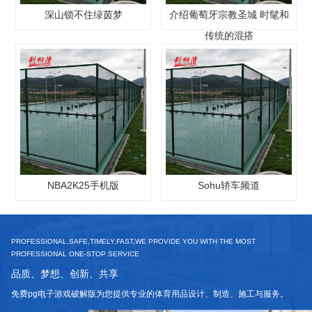
深山锁不住绿茵梦
介绍葡萄牙宗教圣城 时髦和
传统的混搭
NBA2K25手机版
Sohu轿车频道
PROFESSIONAL,SAFE,TIMELY,FAST,WE PROVIDE YOU WITH THE MOST
PROFESSIONAL ONE-STOP SERVICE
品质、梦想、创新、共享
免费pg电子游戏破解版为您提供专业的体育用品设计、制造、施工与服务。