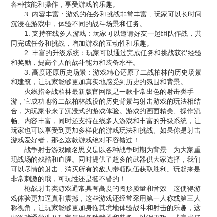
各种技能和操作，享受游戏的乐趣。
3. 内容丰富：游戏的任务和挑战非常丰富，玩家可以长时间
沉浸在游戏中，体验不同的战斗场景和任务。
1. 支持在线多人游戏：玩家可以邀请好友一起组队作战，共
同完成任务和挑战，增加游戏的互动性和乐趣。
2. 丰富的升级系统：玩家可以通过完成任务和挑战获得经验
和奖励，提高个人的战斗能力和装备水平。
3. 高度还原历史场景：游戏精心还原了二战柏林的历史场景
和建筑，让玩家能够更加真实地感受到历史的氛围和背景。
火线指令战柏林最新版官网版是一款非常出色的射击类手
游，它成功地将二战柏林战役的历史背景与射击游戏的玩法相结
合，为玩家带来了沉浸式的游戏体验。游戏的画面精美、操作流
畅、内容丰富，同时还支持在线多人游戏和丰富的升级系统，让
玩家也可以享受到更加多样化的游戏玩法和挑战。如果你是射击
游戏爱好者，那么这款游戏绝对不容错过！
战争射击游戏顾名思义是以各种战争时期为背景，为大家重
现战场的残酷和血腥。同时提供了超多的武器供大家选择，我们
可以尽情的射击，消灭所有的敌人带领队伍获取胜利。玩起来是
非常刺激的哦，可玩性还是挺不错的！
枪战射击类游戏通常具有高度的图形质量和音效，这使得游
戏体验更加逼真和震撼，这些游戏还经常采用第一人称或第三人
称视角，让玩家能够更加身临其境地体验战斗和射击的乐趣，这